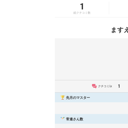
1
総クチコミ数
ます
1
クチコミLv.
先月のマスター
常連さん数