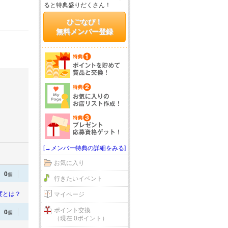
ると特典盛りだくさん！
ひごなび！
無料メンバー登録
[→メンバー特典の詳細をみる]
お気に入り
0
個
行きたいイベント
度とは？
マイページ
ポイント交換
0
個
（現在 0ポイント）