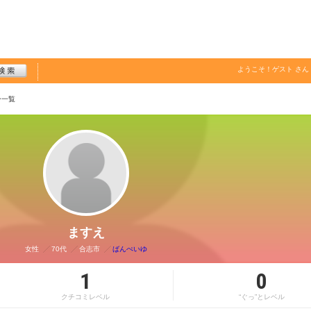
ようこそ！
ゲスト
さん
ー一覧
ますえ
女性
70代
合志市
ばんぺいゆ
1
0
クチコミレベル
“ぐっ”とレベル