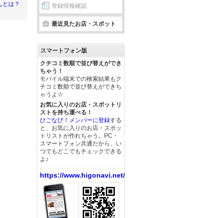
んとは？
登録情報確認
最近見たお店・スポット
スマートフォン版
クチコミ数順で並び替えができ
ちゃう！
モバイル端末での検索結果もク
チコミ数順で並び替えができち
ゃうよ☆
お気に入りのお店・スポットリ
ストを持ち運べる！
ひごなび！メンバーに登録
する
と、お気に入りのお店・スポッ
トリストが作れちゃう。PC・
スマートフォン共通だから、い
つでもどこでもチェックできる
よ♪
https://www.higonavi.net/