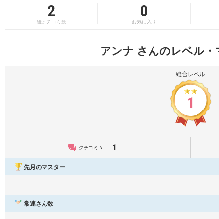
2
0
総クチコミ数
お気に入り
アンナ さんのレベル・
総合レベル
1
1
クチコミLv.
先月のマスター
常連さん数