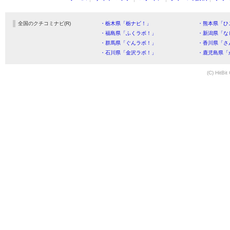
全国のクチコミナビ(R)
・栃木県「栃ナビ！」
・熊本県「ひ
・福島県「ふくラボ！」
・新潟県「な
・群馬県「ぐんラボ！」
・香川県「さ
・石川県「金沢ラボ！」
・鹿児島県「
(C) HitBit