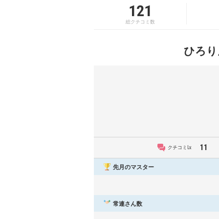
121
総クチコミ数
ひろり
11
クチコミLv.
先月のマスター
常連さん数