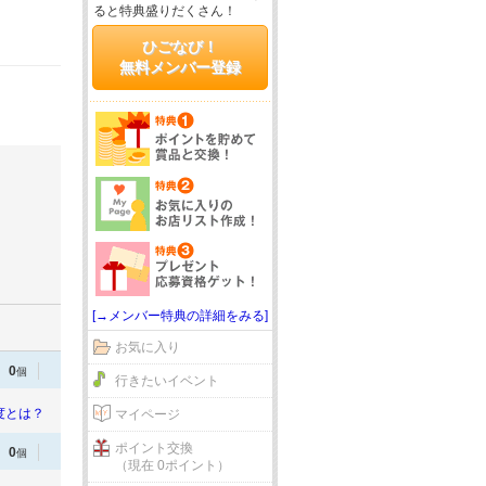
ると特典盛りだくさん！
ひごなび！
無料メンバー登録
[→メンバー特典の詳細をみる]
お気に入り
0
個
行きたいイベント
度とは？
マイページ
ポイント交換
0
個
（現在 0ポイント）