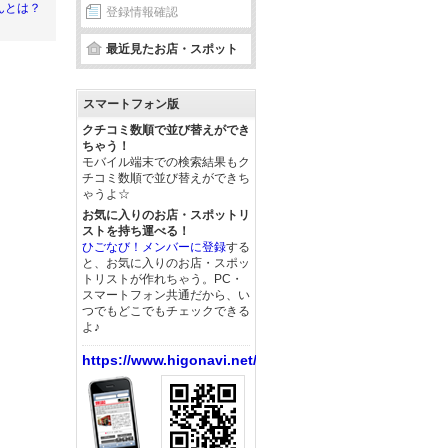
んとは？
登録情報確認
最近見たお店・スポット
スマートフォン版
クチコミ数順で並び替えができ
ちゃう！
モバイル端末での検索結果もク
チコミ数順で並び替えができち
ゃうよ☆
お気に入りのお店・スポットリ
ストを持ち運べる！
ひごなび！メンバーに登録
する
と、お気に入りのお店・スポッ
トリストが作れちゃう。PC・
スマートフォン共通だから、い
つでもどこでもチェックできる
よ♪
https://www.higonavi.net/