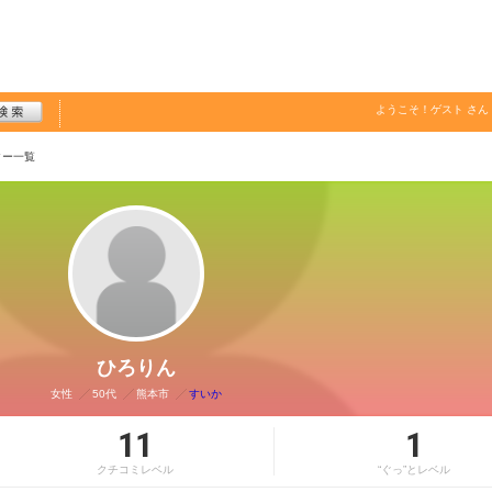
ようこそ！
ゲスト
さん
ター一覧
ひろりん
女性
50代
熊本市
すいか
11
1
クチコミレベル
“ぐっ”とレベル