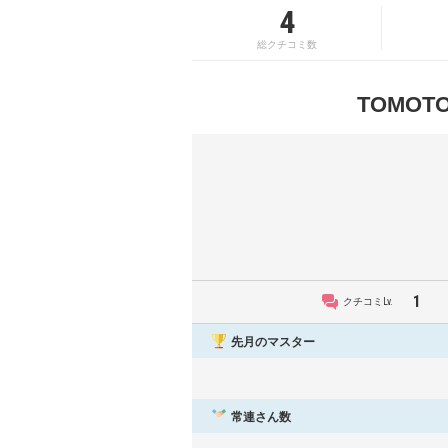
4
総クチコミ数
TOMO
1
クチコミLv.
先月のマスター
常連さん数