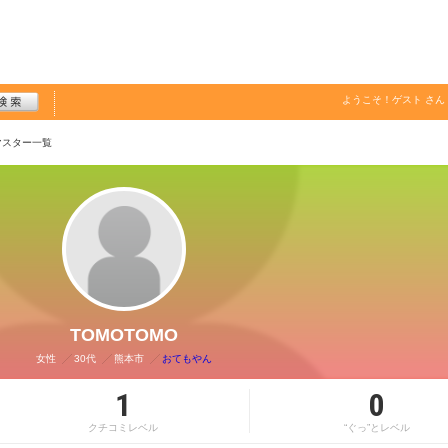
ようこそ！
ゲスト
さん
マスター一覧
TOMOTOMO
女性
30代
熊本市
おてもやん
1
0
クチコミレベル
“ぐっ”とレベル