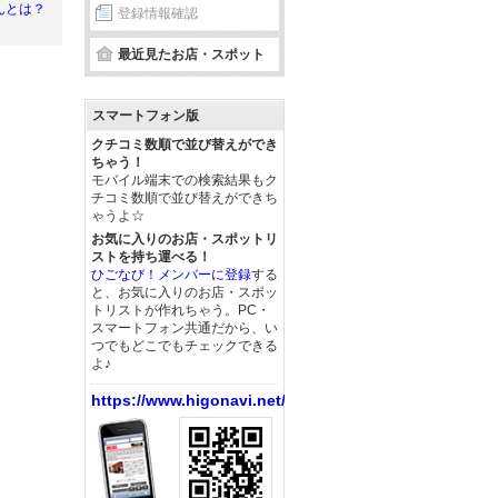
んとは？
登録情報確認
最近見たお店・スポット
スマートフォン版
クチコミ数順で並び替えができ
ちゃう！
モバイル端末での検索結果もク
チコミ数順で並び替えができち
ゃうよ☆
お気に入りのお店・スポットリ
ストを持ち運べる！
ひごなび！メンバーに登録
する
と、お気に入りのお店・スポッ
トリストが作れちゃう。PC・
スマートフォン共通だから、い
つでもどこでもチェックできる
よ♪
https://www.higonavi.net/