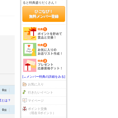
ると特典盛りだくさん！
ひごなび！
無料メンバー登録
[→メンバー特典の詳細をみる]
お気に入り
0
個
行きたいイベント
度とは？
マイページ
ポイント交換
0
個
（現在 0ポイント）