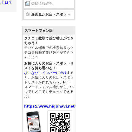
んとは？
登録情報確認
最近見たお店・スポット
スマートフォン版
クチコミ数順で並び替えができ
ちゃう！
モバイル端末での検索結果もク
チコミ数順で並び替えができち
ゃうよ☆
お気に入りのお店・スポットリ
ストを持ち運べる！
ひごなび！メンバーに登録
する
と、お気に入りのお店・スポッ
トリストが作れちゃう。PC・
スマートフォン共通だから、い
つでもどこでもチェックできる
よ♪
https://www.higonavi.net/