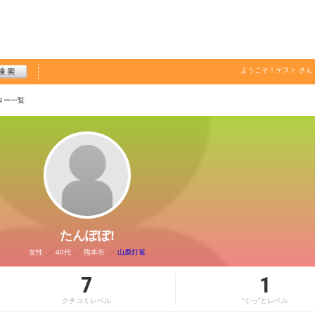
ようこそ！
ゲスト
さん
ター一覧
たんぽぽ!
女性
40代
熊本市
山鹿灯篭
7
1
クチコミレベル
“ぐっ”とレベル