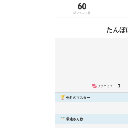
60
総クチコミ数
たんぽ
7
クチコミLv.
先月のマスター
常連さん数