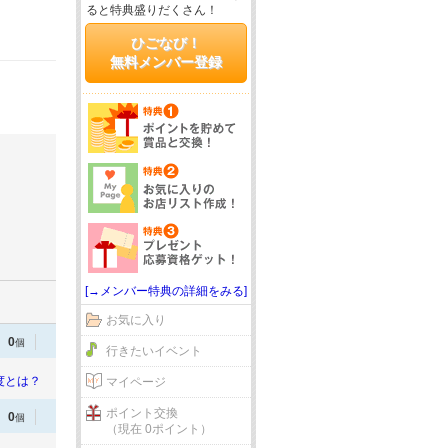
ると特典盛りだくさん！
ひごなび！
無料メンバー登録
[→メンバー特典の詳細をみる]
お気に入り
0
個
行きたいイベント
度とは？
マイページ
ポイント交換
0
個
（現在 0ポイント）