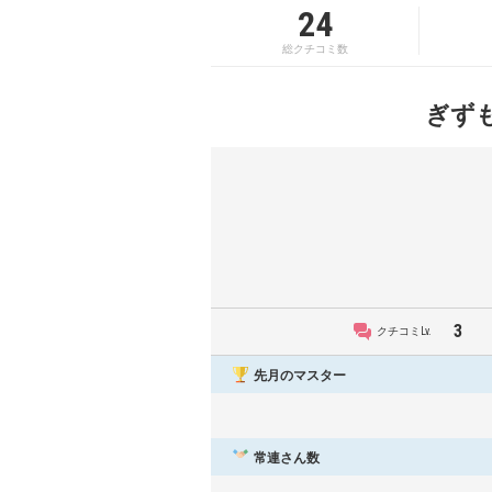
24
総クチコミ数
ぎず
3
クチコミLv.
先月のマスター
常連さん数