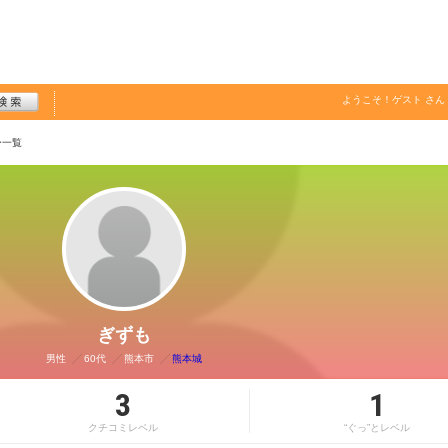
ようこそ！
ゲスト
さん
ー一覧
ぎずも
男性
60代
熊本市
熊本城
3
1
クチコミレベル
“ぐっ”とレベル