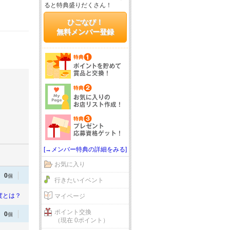
ると特典盛りだくさん！
ひごなび！
無料メンバー登録
[→メンバー特典の詳細をみる]
お気に入り
0
個
行きたいイベント
度とは？
マイページ
ポイント交換
0
個
（現在 0ポイント）