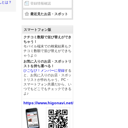
んとは？
登録情報確認
最近見たお店・スポット
スマートフォン版
クチコミ数順で並び替えができ
ちゃう！
モバイル端末での検索結果もク
チコミ数順で並び替えができち
ゃうよ☆
お気に入りのお店・スポットリ
ストを持ち運べる！
ひごなび！メンバーに登録
する
と、お気に入りのお店・スポッ
トリストが作れちゃう。PC・
スマートフォン共通だから、い
つでもどこでもチェックできる
よ♪
https://www.higonavi.net/