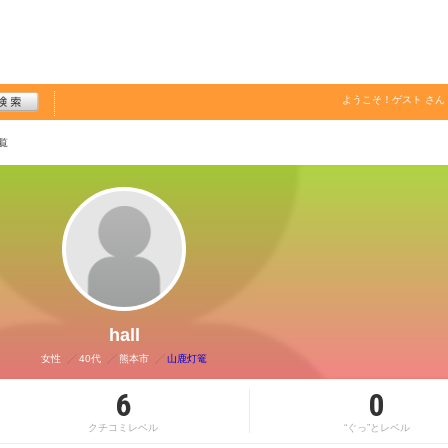
ようこそ！
ゲスト
さん
覧
hall
女性
40代
熊本市
山鹿灯篭
6
0
クチコミレベル
“ぐっ”とレベル