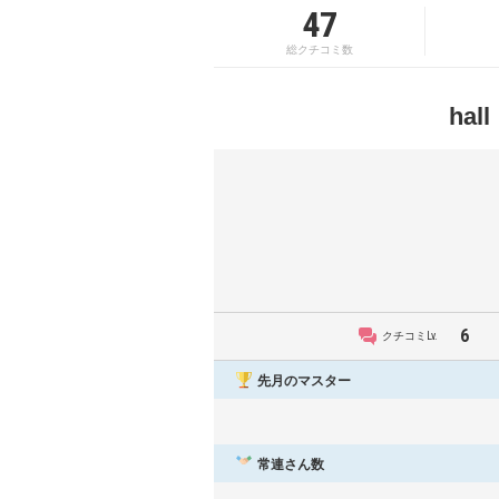
47
総クチコミ数
ha
6
クチコミLv.
先月のマスター
常連さん数