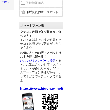
んとは？
登録情報確認
最近見たお店・スポット
スマートフォン版
クチコミ数順で並び替えができ
ちゃう！
モバイル端末での検索結果もク
チコミ数順で並び替えができち
ゃうよ☆
お気に入りのお店・スポットリ
ストを持ち運べる！
ひごなび！メンバーに登録
する
と、お気に入りのお店・スポッ
トリストが作れちゃう。PC・
スマートフォン共通だから、い
つでもどこでもチェックできる
よ♪
https://www.higonavi.net/