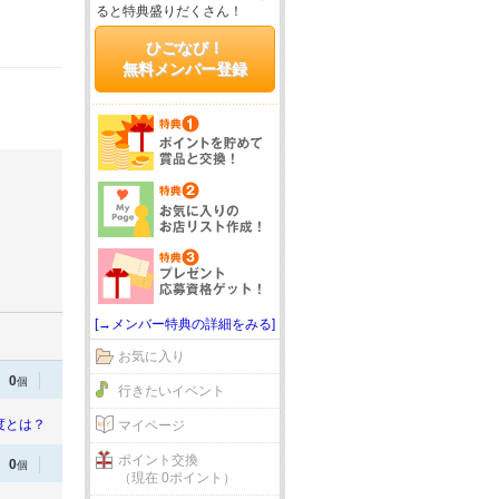
ると特典盛りだくさん！
ひごなび！
無料メンバー登録
[→メンバー特典の詳細をみる]
お気に入り
0
個
行きたいイベント
度とは？
マイページ
ポイント交換
0
個
（現在 0ポイント）