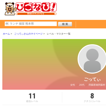
ホーム
ごってぃさんのマイページ
レベル・マスター一覧
ごってぃ
女性
20代
阿蘇郡南阿蘇村
11
8
総合レベル
クチコミレベル