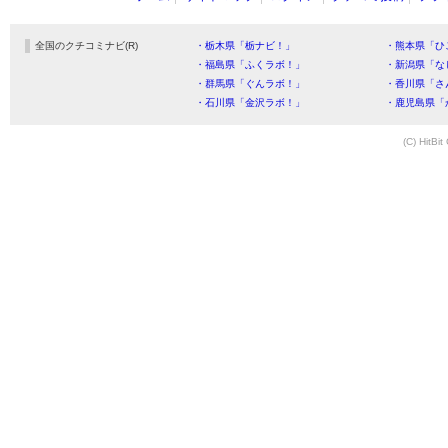
全国のクチコミナビ(R)
・栃木県「栃ナビ！」
・熊本県「ひ
・福島県「ふくラボ！」
・新潟県「な
・群馬県「ぐんラボ！」
・香川県「さ
・石川県「金沢ラボ！」
・鹿児島県「
(C) HitBit