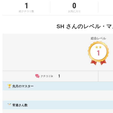
1
0
総クチコミ数
お気に入り
SH さんのレベル・
総合レベル
1
1
クチコミLv.
先月のマスター
常連さん数