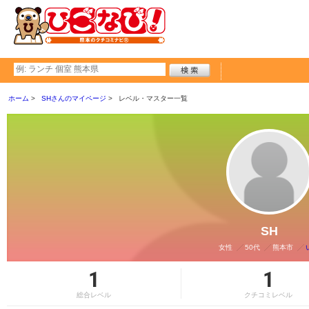
ホーム
SHさんのマイページ
レベル・マスター一覧
SH
女性
50代
熊本市
1
1
総合レベル
クチコミレベル