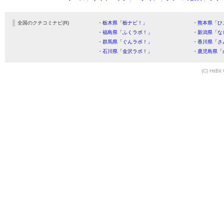
全国のクチコミナビ(R)
・栃木県「栃ナビ！」
・熊本県「ひ
・福島県「ふくラボ！」
・新潟県「な
・群馬県「ぐんラボ！」
・香川県「さ
・石川県「金沢ラボ！」
・鹿児島県「
(C) HitBit