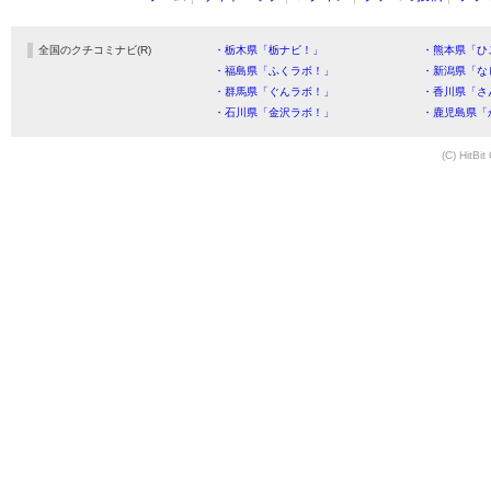
全国のクチコミナビ(R)
・栃木県「栃ナビ！」
・熊本県「ひ
・福島県「ふくラボ！」
・新潟県「な
・群馬県「ぐんラボ！」
・香川県「さ
・石川県「金沢ラボ！」
・鹿児島県「
(C) HitBit