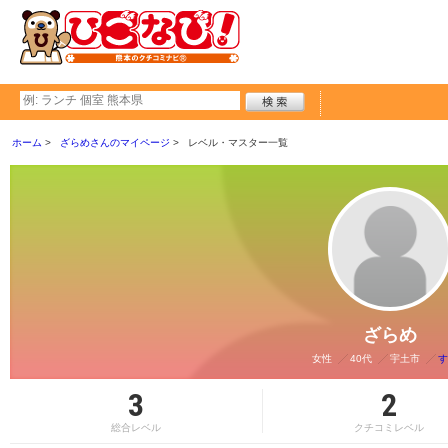
ホーム
ざらめさんのマイページ
レベル・マスター一覧
ざらめ
女性
40代
宇土市
す
3
2
総合レベル
クチコミレベル