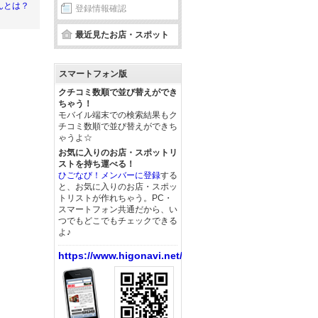
んとは？
登録情報確認
最近見たお店・スポット
スマートフォン版
クチコミ数順で並び替えができ
ちゃう！
モバイル端末での検索結果もク
チコミ数順で並び替えができち
ゃうよ☆
お気に入りのお店・スポットリ
ストを持ち運べる！
ひごなび！メンバーに登録
する
と、お気に入りのお店・スポッ
トリストが作れちゃう。PC・
スマートフォン共通だから、い
つでもどこでもチェックできる
よ♪
https://www.higonavi.net/