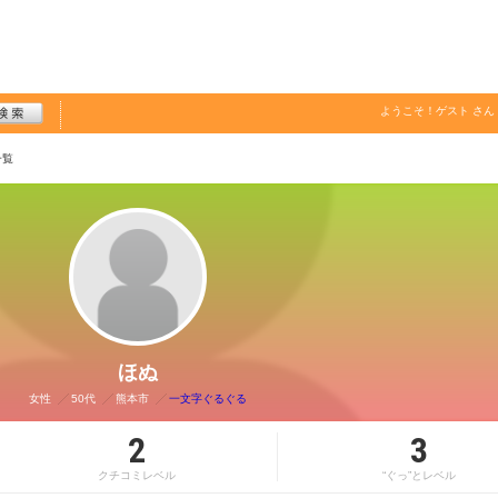
ようこそ！
ゲスト
さん
一覧
ほぬ
女性
50代
熊本市
一文字ぐるぐる
2
3
クチコミレベル
“ぐっ”とレベル