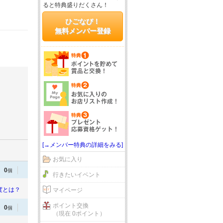
ると特典盛りだくさん！
ひごなび！
無料メンバー登録
[→メンバー特典の詳細をみる]
お気に入り
0
個
行きたいイベント
度とは？
マイページ
ポイント交換
0
個
（現在 0ポイント）