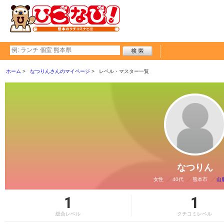
ホーム
なつりんさんのマイページ
レベル・マスター一覧
なつりん
女性
40代
熊本市
山
1
1
総合レベル
クチコミレベル