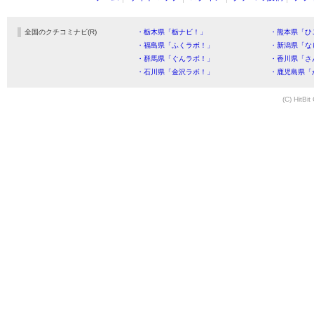
全国のクチコミナビ(R)
・栃木県「栃ナビ！」
・熊本県「ひ
・福島県「ふくラボ！」
・新潟県「な
・群馬県「ぐんラボ！」
・香川県「さ
・石川県「金沢ラボ！」
・鹿児島県「
(C) HitBit