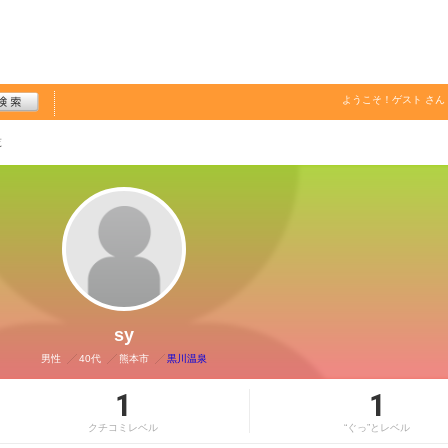
ようこそ！
ゲスト
さん
覧
sy
男性
40代
熊本市
黒川温泉
1
1
クチコミレベル
“ぐっ”とレベル