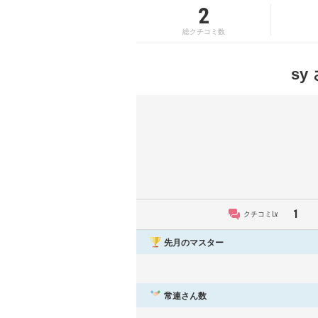
2
総クチコミ数
s
1
クチコミLv.
先月のマスター
常連さん数