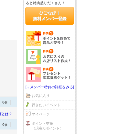
ると特典盛りだくさん！
ひごなび！
無料メンバー登録
[→メンバー特典の詳細をみる]
お気に入り
0
個
行きたいイベント
度とは？
マイページ
ポイント交換
0
個
（現在 0ポイント）