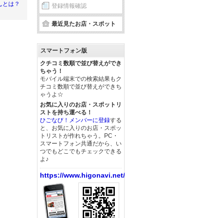
んとは？
登録情報確認
最近見たお店・スポット
スマートフォン版
クチコミ数順で並び替えができ
ちゃう！
モバイル端末での検索結果もク
チコミ数順で並び替えができち
ゃうよ☆
お気に入りのお店・スポットリ
ストを持ち運べる！
ひごなび！メンバーに登録
する
と、お気に入りのお店・スポッ
トリストが作れちゃう。PC・
スマートフォン共通だから、い
つでもどこでもチェックできる
よ♪
https://www.higonavi.net/