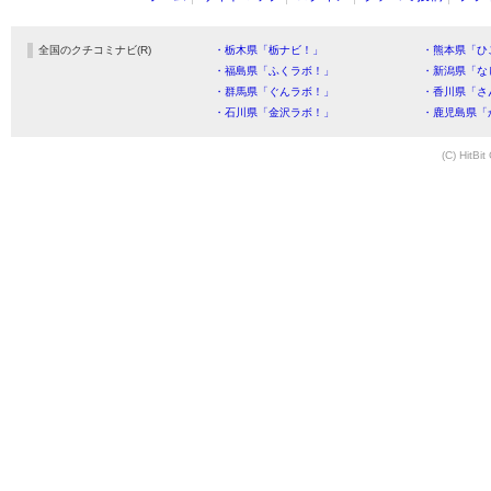
全国のクチコミナビ(R)
・栃木県「栃ナビ！」
・熊本県「ひ
・福島県「ふくラボ！」
・新潟県「な
・群馬県「ぐんラボ！」
・香川県「さ
・石川県「金沢ラボ！」
・鹿児島県「
(C) HitBit