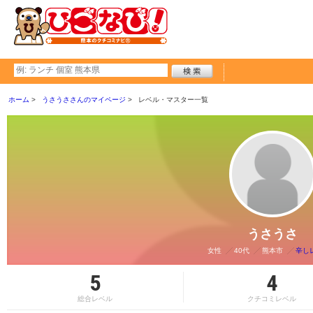
ホーム
うさうささんのマイページ
レベル・マスター一覧
うさうさ
女性
40代
熊本市
辛し
5
4
総合レベル
クチコミレベル