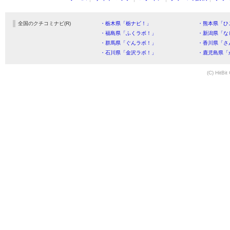
全国のクチコミナビ(R)
・栃木県「栃ナビ！」
・熊本県「ひ
・福島県「ふくラボ！」
・新潟県「な
・群馬県「ぐんラボ！」
・香川県「さ
・石川県「金沢ラボ！」
・鹿児島県「
(C) HitBit