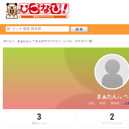
ホーム
まぁたん♪｡･*.さんのマイページ
レベル・マスター一覧
まぁたん♪｡･*.
女性
30代
熊本市
山
3
2
総合レベル
クチコミレベル