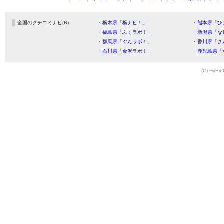
全国のクチコミナビ(R)
・栃木県「栃ナビ！」
・熊本県「ひ
・福島県「ふくラボ！」
・新潟県「な
・群馬県「ぐんラボ！」
・香川県「さ
・石川県「金沢ラボ！」
・鹿児島県「
(C) HitBit