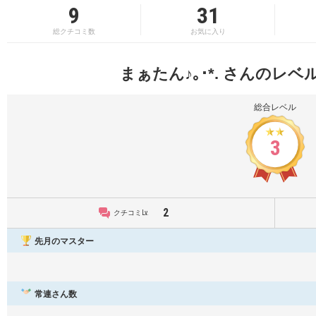
9
31
総クチコミ数
お気に入り
まぁたん♪｡･*. さんのレ
総合レベル
3
2
クチコミLv.
先月のマスター
常連さん数