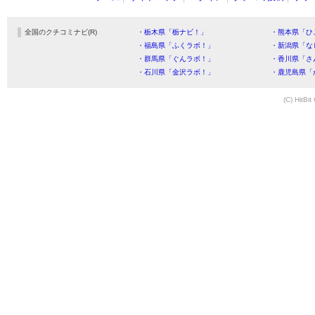
全国のクチコミナビ(R)
・栃木県「栃ナビ！」
・熊本県「ひ
・福島県「ふくラボ！」
・新潟県「な
・群馬県「ぐんラボ！」
・香川県「さ
・石川県「金沢ラボ！」
・鹿児島県「
(C) HitBit