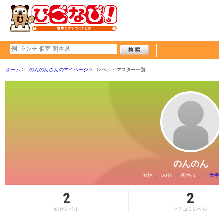
ホーム
のんのんさんのマイページ
レベル・マスター一覧
のんのん
女性
50代
熊本市
一文字
2
2
総合レベル
クチコミレベル