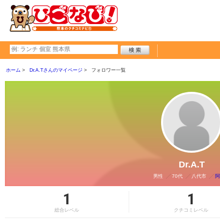
ホーム
Dr.A.Tさんのマイページ
フォロワー一覧
Dr.A.T
男性
70代
八代市
阿
1
1
総合レベル
クチコミレベル