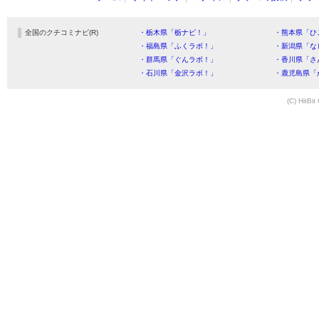
全国のクチコミナビ(R)
・栃木県「栃ナビ！」
・熊本県「ひ
・福島県「ふくラボ！」
・新潟県「な
・群馬県「ぐんラボ！」
・香川県「さ
・石川県「金沢ラボ！」
・鹿児島県「
(C) HitBit