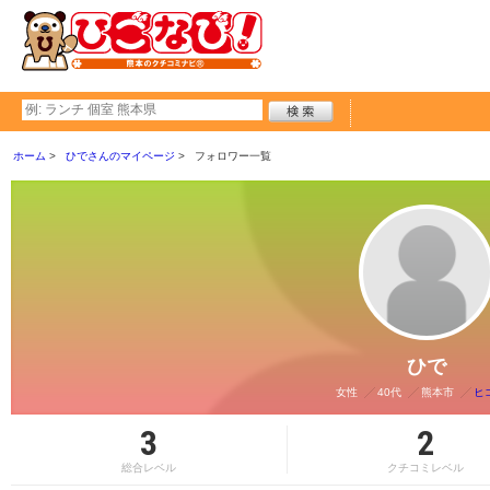
ホーム
ひでさんのマイページ
フォロワー一覧
ひで
女性
40代
熊本市
ヒ
3
2
総合レベル
クチコミレベル