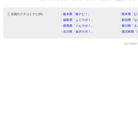
全国のクチコミナビ(R)
・栃木県「栃ナビ！」
・熊本県「ひ
・福島県「ふくラボ！」
・新潟県「な
・群馬県「ぐんラボ！」
・香川県「さ
・石川県「金沢ラボ！」
・鹿児島県「
(C) HitBit