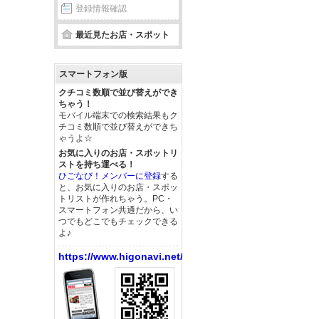
登録情報確認
最近見たお店・スポット
スマートフォン版
クチコミ数順で並び替えができ
ちゃう！
モバイル端末での検索結果もク
チコミ数順で並び替えができち
ゃうよ☆
お気に入りのお店・スポットリ
ストを持ち運べる！
ひごなび！メンバーに登録
する
と、お気に入りのお店・スポッ
トリストが作れちゃう。PC・
スマートフォン共通だから、い
つでもどこでもチェックできる
よ♪
https://www.higonavi.net/