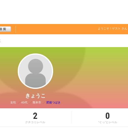
ようこそ！
ゲスト
さん
覧
きょうこ
女性
40代
熊本市
肥後つばき
2
0
クチコミレベル
“ぐっ”とレベル