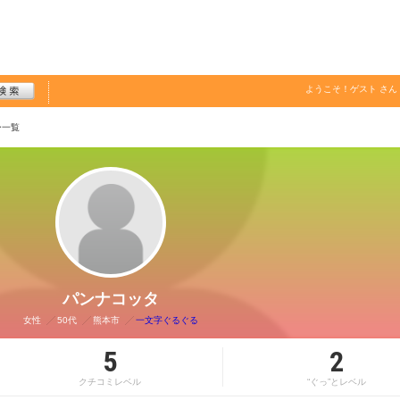
ようこそ！
ゲスト
さん
ー一覧
パンナコッタ
女性
50代
熊本市
一文字ぐるぐる
5
2
クチコミレベル
“ぐっ”とレベル