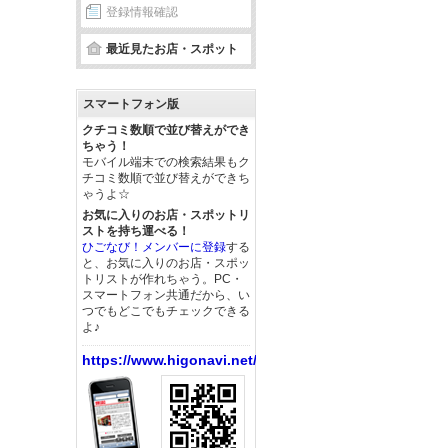
登録情報確認
最近見たお店・スポット
スマートフォン版
クチコミ数順で並び替えができ
ちゃう！
モバイル端末での検索結果もク
チコミ数順で並び替えができち
ゃうよ☆
お気に入りのお店・スポットリ
ストを持ち運べる！
ひごなび！メンバーに登録
する
と、お気に入りのお店・スポッ
トリストが作れちゃう。PC・
スマートフォン共通だから、い
つでもどこでもチェックできる
よ♪
https://www.higonavi.net/