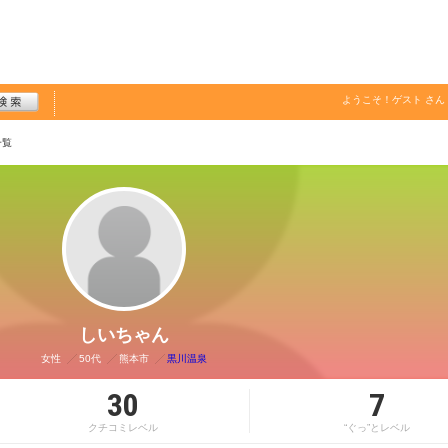
ようこそ！
ゲスト
さん
一覧
しいちゃん
女性
50代
熊本市
黒川温泉
30
7
クチコミレベル
“ぐっ”とレベル