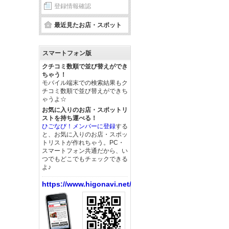
登録情報確認
最近見たお店・スポット
スマートフォン版
クチコミ数順で並び替えができ
ちゃう！
モバイル端末での検索結果もク
チコミ数順で並び替えができち
ゃうよ☆
お気に入りのお店・スポットリ
ストを持ち運べる！
ひごなび！メンバーに登録
する
と、お気に入りのお店・スポッ
トリストが作れちゃう。PC・
スマートフォン共通だから、い
つでもどこでもチェックできる
よ♪
https://www.higonavi.net/