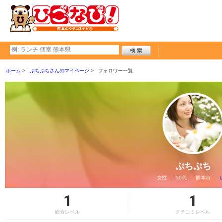
ホーム
ぷちぷちさんのマイページ
フォロワー一覧
ぷちぷち
女性
50代
熊本市
1
1
総合レベル
クチコミレベル