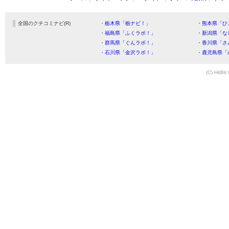
全国のクチコミナビ(R)
・栃木県「栃ナビ！」
・熊本県「ひ
・福島県「ふくラボ！」
・新潟県「な
・群馬県「ぐんラボ！」
・香川県「さ
・石川県「金沢ラボ！」
・鹿児島県「
(C) HitBit