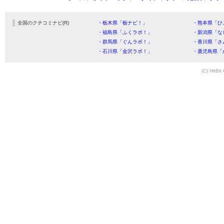
全国のクチコミナビ(R)
・栃木県「栃ナビ！」
・熊本県「ひ
・福島県「ふくラボ！」
・新潟県「な
・群馬県「ぐんラボ！」
・香川県「さ
・石川県「金沢ラボ！」
・鹿児島県「
(C) HitBit