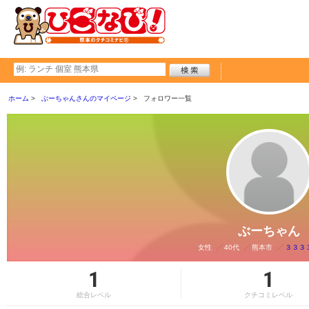
ホーム
ぶーちゃんさんのマイページ
フォロワー一覧
ぶーちゃん
女性
40代
熊本市
３３３
1
1
総合レベル
クチコミレベル