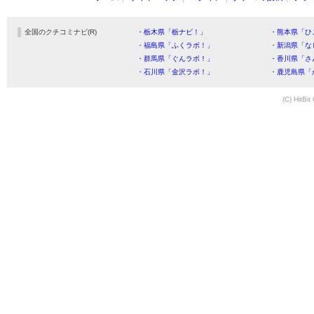
全国のクチコミナビ(R)
・栃木県「栃ナビ！」
・熊本県「ひ
・福島県「ふくラボ！」
・新潟県「な
・群馬県「ぐんラボ！」
・香川県「さ
・石川県「金沢ラボ！」
・鹿児島県「
(C) HitBit