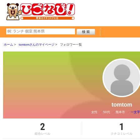
ホーム
tomtomさんのマイページ
フォロワー一覧
tomtom
女性
50代
熊本市
一文字
2
1
総合レベル
クチコミレベル