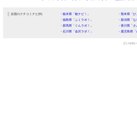
全国のクチコミナビ(R)
・栃木県「栃ナビ！」
・熊本県「ひ
・福島県「ふくラボ！」
・新潟県「な
・群馬県「ぐんラボ！」
・香川県「さ
・石川県「金沢ラボ！」
・鹿児島県「
(C) HitBit