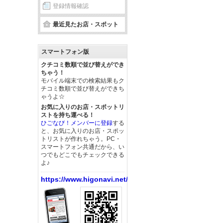
登録情報確認
最近見たお店・スポット
スマートフォン版
クチコミ数順で並び替えができ
ちゃう！
モバイル端末での検索結果もク
チコミ数順で並び替えができち
ゃうよ☆
お気に入りのお店・スポットリ
ストを持ち運べる！
ひごなび！メンバーに登録
する
と、お気に入りのお店・スポッ
トリストが作れちゃう。PC・
スマートフォン共通だから、い
つでもどこでもチェックできる
よ♪
https://www.higonavi.net/