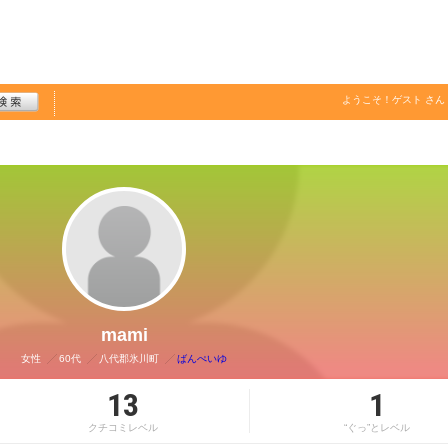
ようこそ！
ゲスト
さん
mami
女性
60代
八代郡氷川町
ばんぺいゆ
13
1
クチコミレベル
“ぐっ”とレベル