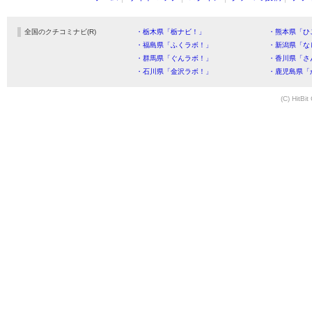
全国のクチコミナビ(R)
・栃木県「栃ナビ！」
・熊本県「ひ
・福島県「ふくラボ！」
・新潟県「な
・群馬県「ぐんラボ！」
・香川県「さ
・石川県「金沢ラボ！」
・鹿児島県「
(C) HitBit