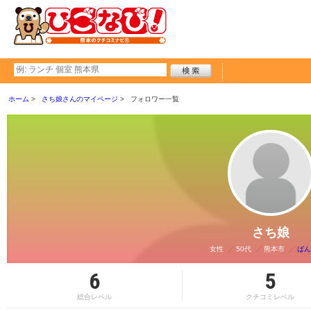
ホーム
さち娘さんのマイページ
フォロワー一覧
さち娘
女性
50代
熊本市
ばん
6
5
総合レベル
クチコミレベル