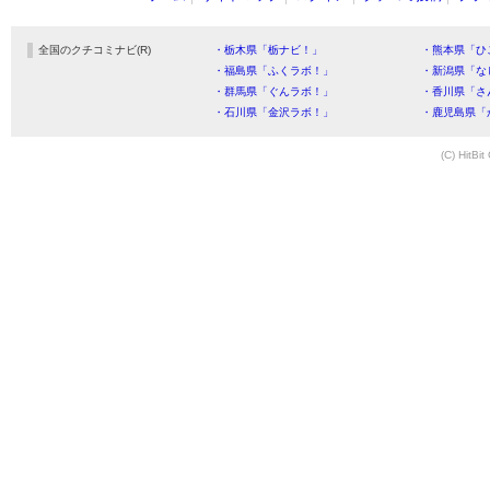
全国のクチコミナビ(R)
・栃木県「栃ナビ！」
・熊本県「ひ
・福島県「ふくラボ！」
・新潟県「な
・群馬県「ぐんラボ！」
・香川県「さ
・石川県「金沢ラボ！」
・鹿児島県「
(C) HitBit