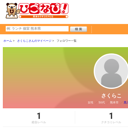
ホーム
さくらこさんのマイページ
フォロワー一覧
さくらこ
女性
50代
熊本市
黒
1
1
総合レベル
クチコミレベル