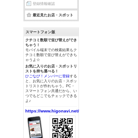
登録情報確認
最近見たお店・スポット
スマートフォン版
クチコミ数順で並び替えができ
ちゃう！
モバイル端末での検索結果もク
チコミ数順で並び替えができち
ゃうよ☆
お気に入りのお店・スポットリ
ストを持ち運べる！
ひごなび！メンバーに登録
する
と、お気に入りのお店・スポッ
トリストが作れちゃう。PC・
スマートフォン共通だから、い
つでもどこでもチェックできる
よ♪
https://www.higonavi.net/