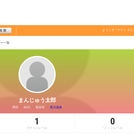
ようこそ！
ゲスト
さん
ワー一覧
まんじゅう太郎
男性
60代
熊本市
黒川温泉
1
0
クチコミレベル
“ぐっ”とレベル