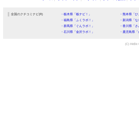
全国のクチコミナビ(R)
・栃木県「栃ナビ！」
・熊本県「ひ
・福島県「ふくラボ！」
・新潟県「な
・群馬県「ぐんラボ！」
・香川県「さ
・石川県「金沢ラボ！」
・鹿児島県「
(C) HitBit