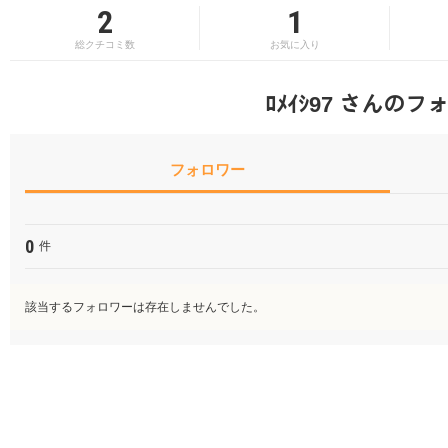
2
1
総クチコミ数
お気に入り
ﾛﾒｲｼ97 さんの
フォロワー
0
件
該当するフォロワーは存在しませんでした。