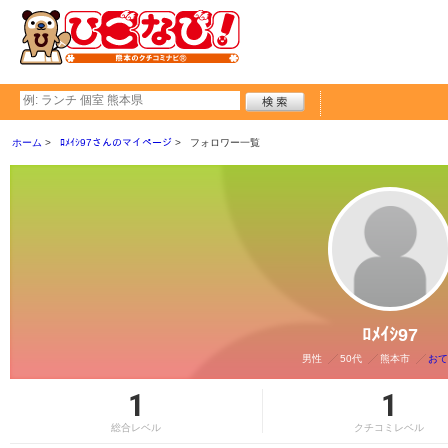
ホーム
ﾛﾒｲｼ97さんのマイページ
フォロワー一覧
ﾛﾒｲｼ97
男性
50代
熊本市
おて
1
1
総合レベル
クチコミレベル