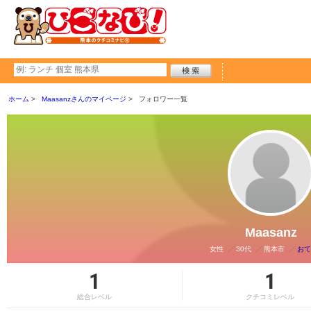
ホーム
Maasanzさんのマイページ
フォロワー一覧
Maasanz
女性
30代
熊本市
おて
1
1
総合レベル
クチコミレベル