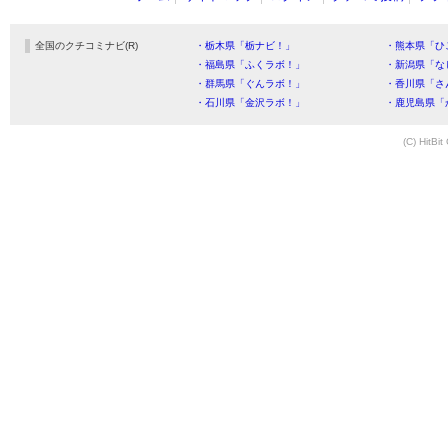
全国のクチコミナビ(R)
・栃木県「栃ナビ！」
・熊本県「ひ
・福島県「ふくラボ！」
・新潟県「な
・群馬県「ぐんラボ！」
・香川県「さ
・石川県「金沢ラボ！」
・鹿児島県「
(C) HitBit