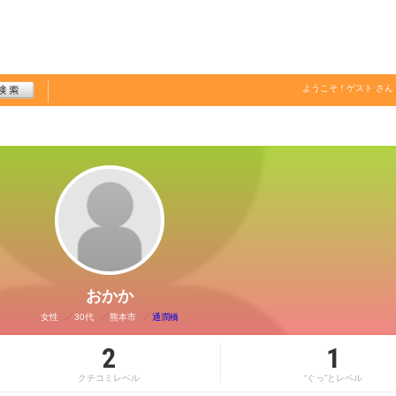
ようこそ！
ゲスト
さん
おかか
女性
30代
熊本市
通潤橋
2
1
クチコミレベル
“ぐっ”とレベル