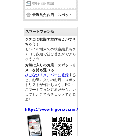
登録情報確認
最近見たお店・スポット
スマートフォン版
クチコミ数順で並び替えができ
ちゃう！
モバイル端末での検索結果もク
チコミ数順で並び替えができち
ゃうよ☆
お気に入りのお店・スポットリ
ストを持ち運べる！
ひごなび！メンバーに登録
する
と、お気に入りのお店・スポッ
トリストが作れちゃう。PC・
スマートフォン共通だから、い
つでもどこでもチェックできる
よ♪
https://www.higonavi.net/