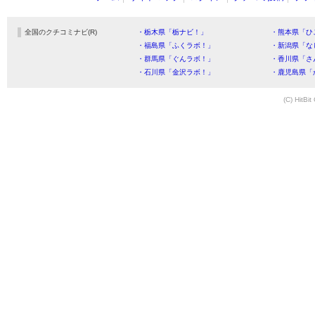
全国のクチコミナビ(R)
・栃木県「栃ナビ！」
・熊本県「ひ
・福島県「ふくラボ！」
・新潟県「な
・群馬県「ぐんラボ！」
・香川県「さ
・石川県「金沢ラボ！」
・鹿児島県「
(C) HitBit