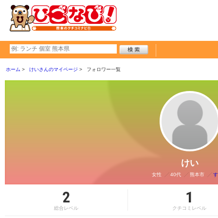
ホーム
けいさんのマイページ
フォロワー一覧
けい
女性
40代
熊本市
す
2
1
総合レベル
クチコミレベル