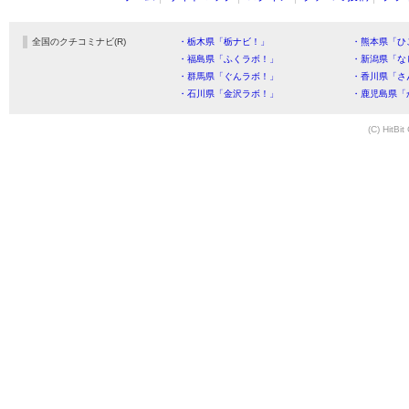
全国のクチコミナビ(R)
・栃木県「栃ナビ！」
・熊本県「ひ
・福島県「ふくラボ！」
・新潟県「な
・群馬県「ぐんラボ！」
・香川県「さ
・石川県「金沢ラボ！」
・鹿児島県「
(C) HitBit