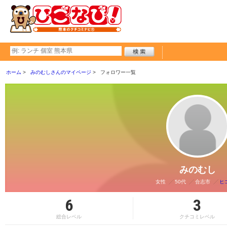
ホーム
みのむしさんのマイページ
フォロワー一覧
みのむし
女性
50代
合志市
ヒ
6
3
総合レベル
クチコミレベル