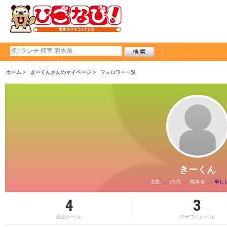
ホーム
きーくんさんのマイページ
フォロワー一覧
きーくん
女性
50代
熊本市
辛し
4
3
総合レベル
クチコミレベル