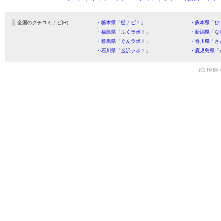
全国のクチコミナビ(R)
・栃木県「栃ナビ！」
・熊本県「ひ
・福島県「ふくラボ！」
・新潟県「な
・群馬県「ぐんラボ！」
・香川県「さ
・石川県「金沢ラボ！」
・鹿児島県「
(C) HitBit