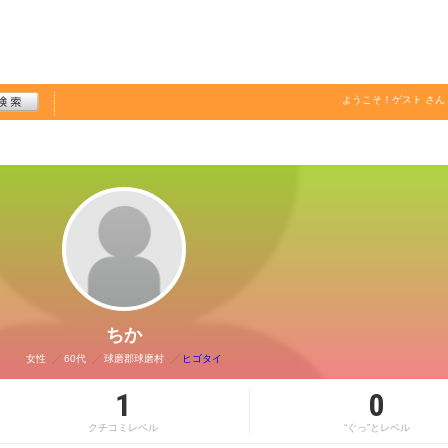
ようこそ！
ゲスト
さん
ちか
女性
60代
球磨郡球磨村
ヒゴタイ
1
0
クチコミレベル
“ぐっ”とレベル