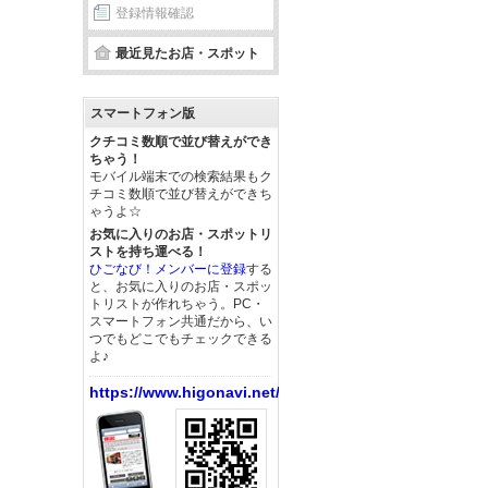
登録情報確認
最近見たお店・スポット
スマートフォン版
クチコミ数順で並び替えができ
ちゃう！
モバイル端末での検索結果もク
チコミ数順で並び替えができち
ゃうよ☆
お気に入りのお店・スポットリ
ストを持ち運べる！
ひごなび！メンバーに登録
する
と、お気に入りのお店・スポッ
トリストが作れちゃう。PC・
スマートフォン共通だから、い
つでもどこでもチェックできる
よ♪
https://www.higonavi.net/