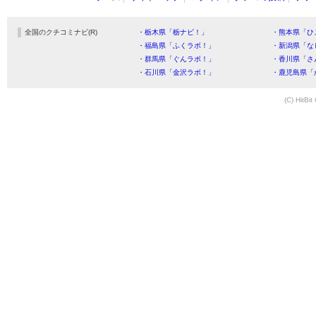
全国のクチコミナビ(R)
・栃木県「栃ナビ！」
・熊本県「ひ
・福島県「ふくラボ！」
・新潟県「な
・群馬県「ぐんラボ！」
・香川県「さ
・石川県「金沢ラボ！」
・鹿児島県「
(C) HitBit