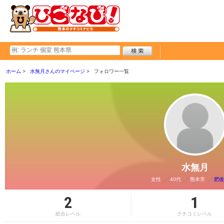
ホーム
水無月さんのマイページ
フォロワー一覧
水無月
女性
40代
熊本市
肥後
2
1
総合レベル
クチコミレベル