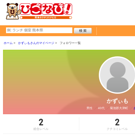
ホーム
かずぃもさんのマイページ
フォロワー一覧
かずぃも
男性
40代
菊池郡大津町
2
2
総合レベル
クチコミレベル