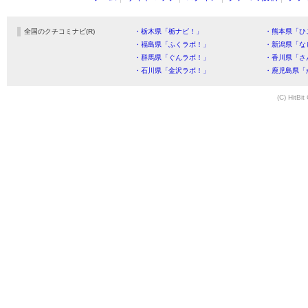
全国のクチコミナビ(R)
・栃木県「栃ナビ！」
・熊本県「ひ
・福島県「ふくラボ！」
・新潟県「な
・群馬県「ぐんラボ！」
・香川県「さ
・石川県「金沢ラボ！」
・鹿児島県「
(C) HitBit