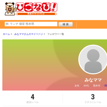
ホーム
みなママさんのマイページ
フォロワー一覧
みなママ
女性
40代
熊本市
阿
4
3
総合レベル
クチコミレベル