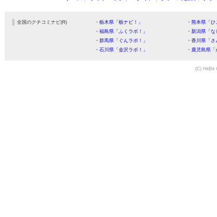
全国のクチコミナビ(R)
・栃木県「栃ナビ！」
・熊本県「ひ
・福島県「ふくラボ！」
・新潟県「な
・群馬県「ぐんラボ！」
・香川県「さ
・石川県「金沢ラボ！」
・鹿児島県「
(C) HitBit