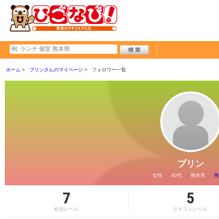
ホーム
プリンさんのマイページ
フォロワー一覧
プリン
女性
40代
熊本市
熊
7
5
総合レベル
クチコミレベル