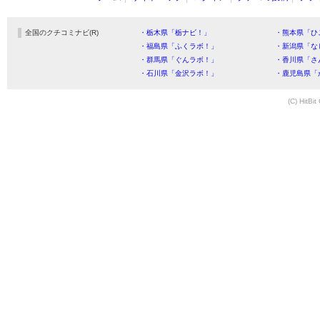
全国のクチコミナビ(R)
・栃木県「栃ナビ！」
・熊本県「ひ
・福島県「ふくラボ！」
・新潟県「な
・群馬県「ぐんラボ！」
・香川県「さ
・石川県「金沢ラボ！」
・鹿児島県「
(C) HitBit