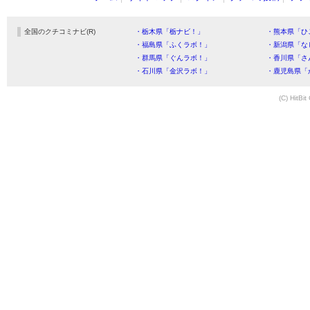
全国のクチコミナビ(R)
・栃木県「栃ナビ！」
・熊本県「ひ
・福島県「ふくラボ！」
・新潟県「な
・群馬県「ぐんラボ！」
・香川県「さ
・石川県「金沢ラボ！」
・鹿児島県「
(C) HitBit