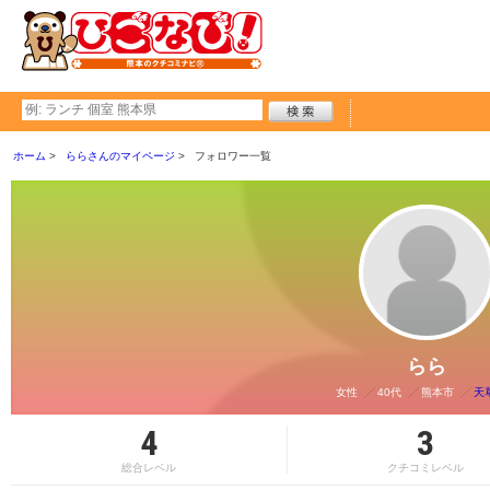
ホーム
ららさんのマイページ
フォロワー一覧
らら
女性
40代
熊本市
天
4
3
総合レベル
クチコミレベル