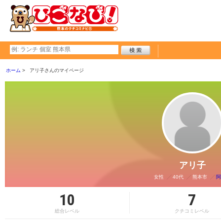
ホーム
アリ子さんのマイページ
アリ子
女性
40代
熊本市
阿
10
7
総合レベル
クチコミレベル