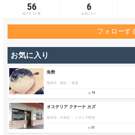
56
6
総クチコミ数
お気に入り
フォローす
お気に入り
魚勢
熊本市・東区
食堂
79
オステリア クチーナ カズ
熊本市・中央区
イタリア料理
31