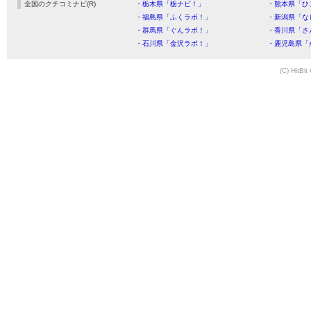
全国のクチコミナビ(R)
・栃木県「栃ナビ！」
・熊本県「ひ
・福島県「ふくラボ！」
・新潟県「な
・群馬県「ぐんラボ！」
・香川県「さ
・石川県「金沢ラボ！」
・鹿児島県「
(C) HitBit