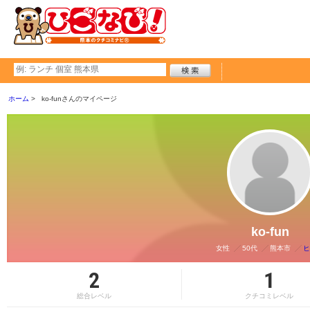
ホーム
ko-funさんのマイページ
ko-fun
女性
50代
熊本市
ヒ
2
1
総合レベル
クチコミレベル