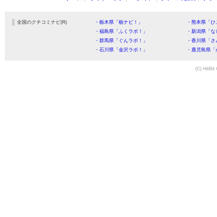
全国のクチコミナビ(R)
・栃木県「栃ナビ！」
・熊本県「ひ
・福島県「ふくラボ！」
・新潟県「な
・群馬県「ぐんラボ！」
・香川県「さ
・石川県「金沢ラボ！」
・鹿児島県「
(C) HitBit