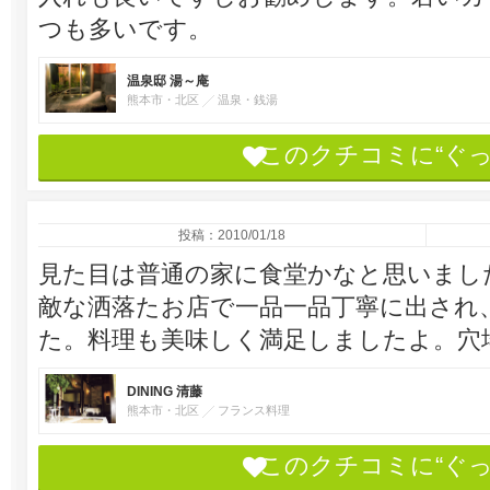
つも多いです。
温泉邸 湯～庵
熊本市・北区
温泉・銭湯
このクチコミに“ぐ
投稿：2010/01/18
見た目は普通の家に食堂かなと思いまし
敵な洒落たお店で一品一品丁寧に出され
た。料理も美味しく満足しましたよ。穴
DINING 清藤
熊本市・北区
フランス料理
このクチコミに“ぐ