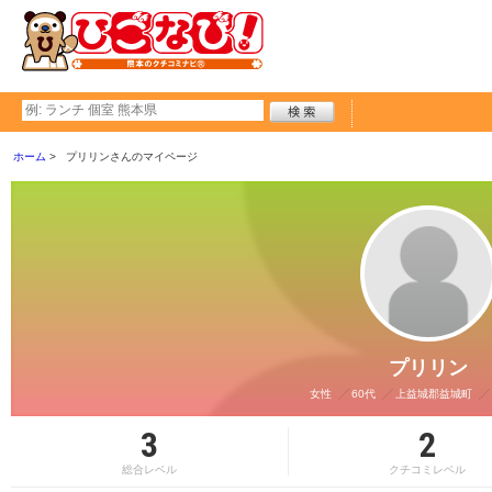
ホーム
プリリンさんのマイページ
プリリン
女性
60代
上益城郡益城町
3
2
総合レベル
クチコミレベル