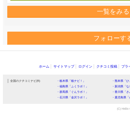
一覧をみる
フォローす
ホーム
サイトマップ
ログイン
クチコミ投稿
プラ
全国のクチコミナビ(R)
・栃木県「栃ナビ！」
・熊本県「ひ
・福島県「ふくラボ！」
・新潟県「な
・群馬県「ぐんラボ！」
・香川県「さ
・石川県「金沢ラボ！」
・鹿児島県「
(C) HitBit