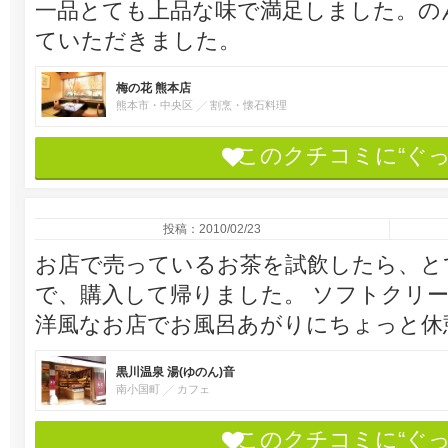
一品とても上品な味で満足しました。の
ていただきました。
梅の花 熊本店
熊本市・中央区
割烹・懐石料理
このクチコミに“ぐ
投稿：2010/02/23
お店で売っているお茶を試飲したら、と
で、購入して帰りました。 ソフトクリ
洋風なお店でお風呂あがりにちょっと休
黒川温泉 湯(ゆのん)音
南小国町
カフェ
このクチコミに“ぐ