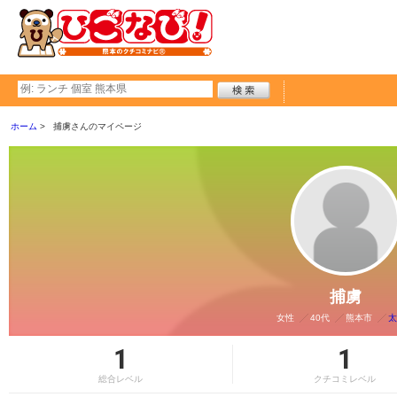
ホーム
捕虜さんのマイページ
捕虜
女性
40代
熊本市
太
1
1
総合レベル
クチコミレベル