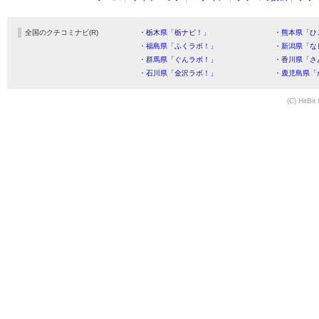
全国のクチコミナビ(R)
・栃木県「栃ナビ！」
・熊本県「ひ
・福島県「ふくラボ！」
・新潟県「な
・群馬県「ぐんラボ！」
・香川県「さ
・石川県「金沢ラボ！」
・鹿児島県「
(C) HitBit