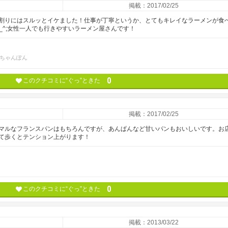
掲載：2017/02/25
割りにはスルッとイケました！仕事が丁寧というか、とてもキレイなラーメンが食
^_^;女性一人でも行きやすいラーメン屋さんです！
ちゃんぽん
0
このクチコミに“ぐっ”ときた
掲載：2017/02/25
マルなフランスパンはもちろんですが、あんぱんなど甘いパンもおいしいです。お
て歩くとテンション上がります！
0
このクチコミに“ぐっ”ときた
掲載：2013/03/22