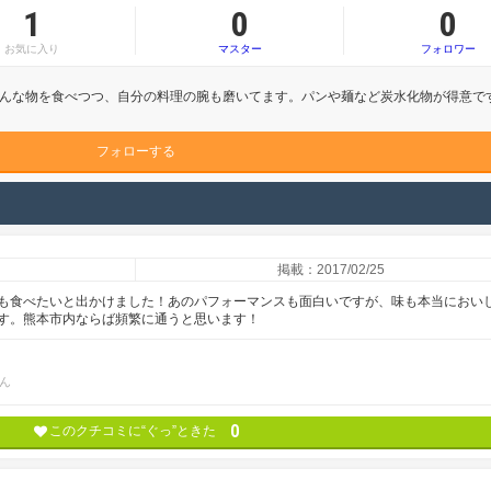
1
0
0
お気に入り
マスター
フォロワー
んな物を食べつつ、自分の料理の腕も磨いてます。パンや麺など炭水化物が得意で
フォローする
掲載：2017/02/25
も食べたいと出かけました！あのパフォーマンスも面白いですが、味も本当におい
す。熊本市内ならば頻繁に通うと思います！
ん
0
このクチコミに“ぐっ”ときた