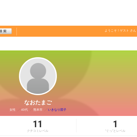
ようこそ！
ゲスト
さん
なおたまご
女性
40代
熊本市
いきなり団子
11
1
クチコミレベル
“ぐっ”とレベル