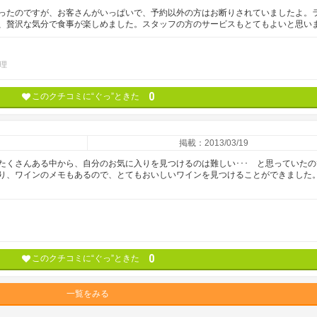
ったのですが、お客さんがいっぱいで、予約以外の方はお断りされていましたよ。
、贅沢な気分で食事が楽しめました。スタッフの方のサービスもとてもよいと思い
理
0
このクチコミに“ぐっ”ときた
掲載：2013/03/19
たくさんある中から、自分のお気に入りを見つけるのは難しい･･･ と思っていたの
り、ワインのメモもあるので、とてもおいしいワインを見つけることができました
0
このクチコミに“ぐっ”ときた
一覧をみる