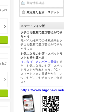
登録情報確認
べられ
最近見たお店・スポット
スマートフォン版
クチコミ数順で並び替えができ
ちゃう！
モバイル端末での検索結果もク
チコミ数順で並び替えができち
ゃうよ☆
お気に入りのお店・スポットリ
ストを持ち運べる！
ひごなび！メンバーに登録
する
店もか
と、お気に入りのお店・スポッ
トリストが作れちゃう。PC・
スマートフォン共通だから、い
つでもどこでもチェックできる
よ♪
https://www.higonavi.net/