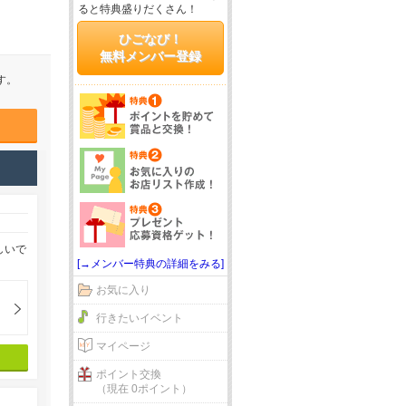
ると特典盛りだくさん！
ひごなび！
無料メンバー登録
す。
しいで
[→メンバー特典の詳細をみる]
お気に入り
行きたいイベント
マイページ
ポイント交換
（現在 0ポイント）