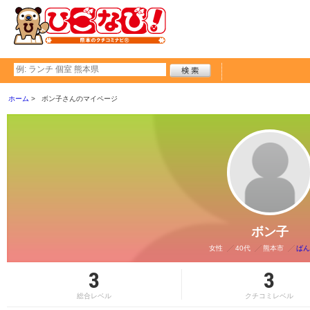
ホーム
ボン子さんのマイページ
ボン子
女性
40代
熊本市
ばん
3
3
総合レベル
クチコミレベル