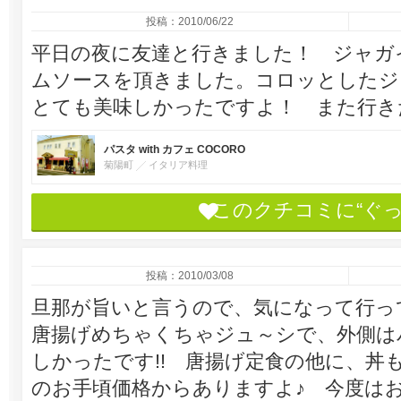
投稿：2010/06/22
平日の夜に友達と行きました！ ジャガ
ムソースを頂きました。コロッとしたジ
とても美味しかったですよ！ また行き
パスタ with カフェ COCORO
菊陽町
イタリア料理
このクチコミに“ぐ
投稿：2010/03/08
旦那が旨いと言うので、気になって行って
唐揚げめちゃくちゃジュ～シで、外側は
しかったです!! 唐揚げ定食の他に、丼
のお手頃価格からありますよ♪ 今度は