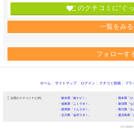
このクチコミに“ぐ
一覧をみる
フォローす
ホーム
サイトマップ
ログイン
クチコミ投稿
プラ
全国のクチコミナビ(R)
・栃木県「栃ナビ！」
・熊本県「ひ
・福島県「ふくラボ！」
・新潟県「な
・群馬県「ぐんラボ！」
・香川県「さ
・石川県「金沢ラボ！」
・鹿児島県「
(C) HitBit