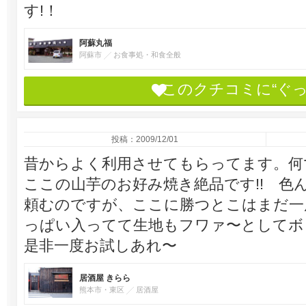
す!！
阿蘇丸福
阿蘇市
お食事処・和食全般
このクチコミに“ぐ
投稿：2009/12/01
昔からよく利用させてもらってます。何
ここの山芋のお好み焼き絶品です!! 色
頼むのですが、ここに勝つとこはまだ一度
っぱい入ってて生地もフワァ〜として
是非一度お試しあれ〜
居酒屋 きらら
熊本市・東区
居酒屋