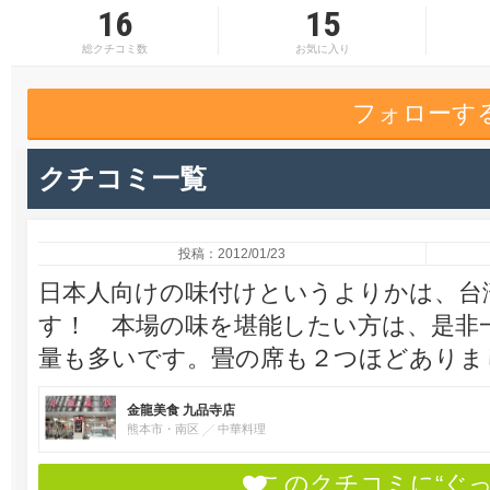
16
15
総クチコミ数
お気に入り
フォローす
クチコミ一覧
投稿：2012/01/23
日本人向けの味付けというよりかは、台
す！ 本場の味を堪能したい方は、是非
量も多いです。畳の席も２つほどあり
金龍美食 九品寺店
熊本市・南区
中華料理
このクチコミに“ぐ