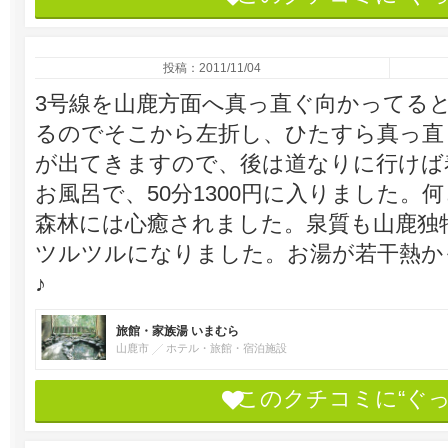
投稿：2011/11/04
3号線を山鹿方面へ真っ直ぐ向かってる
るのでそこから左折し、ひたすら真っ直
が出てきますので、後は道なりに行けば
お風呂で、50分1300円に入りました
森林には心癒されました。泉質も山鹿独
ツルツルになりました。お湯が若干熱か
♪
旅館・家族湯 いまむら
山鹿市
ホテル・旅館・宿泊施設
このクチコミに“ぐ