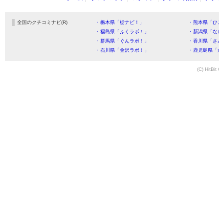
全国のクチコミナビ(R)
・栃木県「栃ナビ！」
・熊本県「ひ
・福島県「ふくラボ！」
・新潟県「な
・群馬県「ぐんラボ！」
・香川県「さ
・石川県「金沢ラボ！」
・鹿児島県「
(C) HitBit