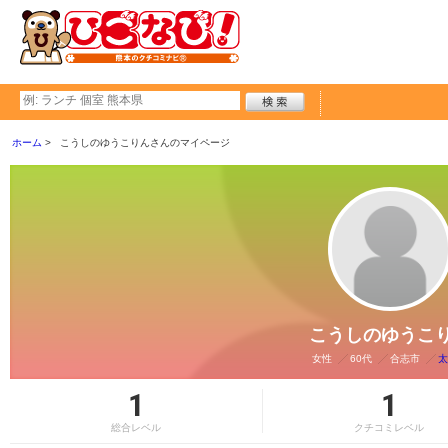
ホーム
こうしのゆうこりんさんのマイページ
こうしのゆうこ
女性
60代
合志市
太
1
1
総合レベル
クチコミレベル