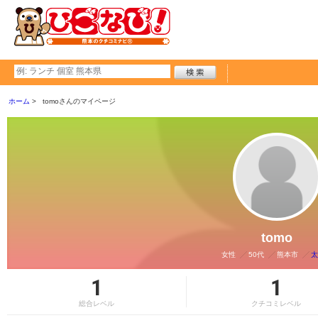
ホーム
tomoさんのマイページ
tomo
女性
50代
熊本市
太
1
1
総合レベル
クチコミレベル