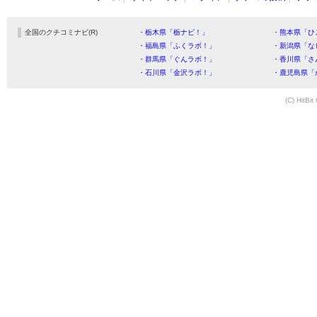
全国のクチコミナビ(R)
・栃木県「栃ナビ！」
・熊本県「ひ
・福島県「ふくラボ！」
・新潟県「な
・群馬県「ぐんラボ！」
・香川県「さ
・石川県「金沢ラボ！」
・鹿児島県「
(C) HitBit